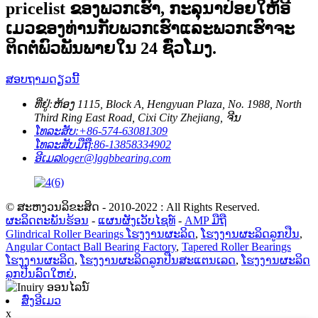
pricelist ຂອງ​ພວກ​ເຮົາ​, ກະ​ລຸ​ນາ​ປ່ອຍ​ໃຫ້​ອີ​
ເມວ​ຂອງ​ທ່ານ​ກັບ​ພວກ​ເຮົາ​ແລະ​ພວກ​ເຮົາ​ຈະ​
ຕິດ​ຕໍ່​ພົວ​ພັນ​ພາຍ​ໃນ 24 ຊົ່ວ​ໂມງ​.
ສອບຖາມດຽວນີ້
ທີ່ຢູ່:
ຫ້ອງ 1115, Block A, Hengyuan Plaza, No. 1988, North
Third Ring East Road, Cixi City Zhejiang, ຈີນ
ໂທລະສັບ:
+86-574-63081309
ໂທລະສັບມືຖື:
86-13858334902
ອີເມລ
loger@lggbbearing.com
© ສະຫງວນລິຂະສິດ - 2010-2022 : All Rights Reserved.
ຜະລິດຕະພັນຮ້ອນ
-
ແຜນຜັງເວັບໄຊທ໌
-
AMP ມືຖື
Glindrical Roller Bearings ໂຮງງານຜະລິດ
,
ໂຮງງານຜະລິດລູກປືນ
,
Angular Contact Ball Bearing Factory
,
Tapered Roller Bearings
ໂຮງງານຜະລິດ
,
ໂຮງງານຜະລິດລູກປືນສະແຕນເລດ
,
ໂຮງງານຜະລິດ
ລູກປືນລົດໃຫຍ່
,
ສົ່ງອີເມວ
x