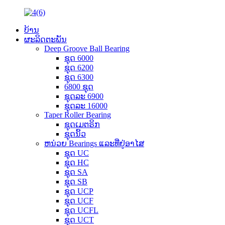
ບ້ານ
ຜະລິດຕະພັນ
Deep Groove Ball Bearing
ຊຸດ 6000
ຊຸດ 6200
ຊຸດ 6300
6800 ຊຸດ
ຊຸດລະ 6900
ຊຸດລະ 16000
Taper Roller Bearing
ຊຸດເມຕຣິກ
ຊຸດນິ້ວ
ຫນ່ວຍ Bearings ແລະທີ່ຢູ່ອາໄສ
ຊຸດ UC
ຊຸດ HC
ຊຸດ SA
ຊຸດ SB
ຊຸດ UCP
ຊຸດ UCF
ຊຸດ UCFL
ຊຸດ UCT