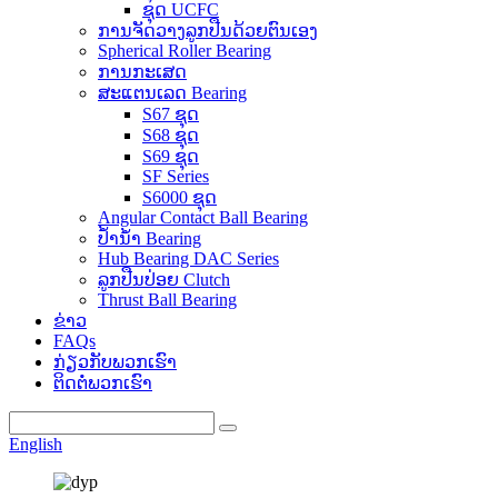
ຊຸດ UCFC
ການຈັດວາງລູກປືນດ້ວຍຕົນເອງ
Spherical Roller Bearing
ການກະເສດ
ສະແຕນເລດ Bearing
S67 ຊຸດ
S68 ຊຸດ
S69 ຊຸດ
SF Series
S6000 ຊຸດ
Angular Contact Ball Bearing
ປ້ຳນ້ຳ Bearing
Hub Bearing DAC Series
ລູກປືນປ່ອຍ Clutch
Thrust Ball Bearing
ຂ່າວ
FAQs
ກ່ຽວກັບພວກເຮົາ
ຕິດຕໍ່ພວກເຮົາ
English