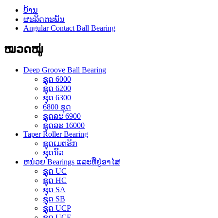
ບ້ານ
ຜະລິດຕະພັນ
Angular Contact Ball Bearing
ໝວດໝູ່
Deep Groove Ball Bearing
ຊຸດ 6000
ຊຸດ 6200
ຊຸດ 6300
6800 ຊຸດ
ຊຸດລະ 6900
ຊຸດລະ 16000
Taper Roller Bearing
ຊຸດເມຕຣິກ
ຊຸດນິ້ວ
ຫນ່ວຍ Bearings ແລະທີ່ຢູ່ອາໄສ
ຊຸດ UC
ຊຸດ HC
ຊຸດ SA
ຊຸດ SB
ຊຸດ UCP
ຊຸດ UCF