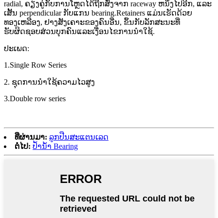
radial, ຄຽງຄູ່ກັບການໂຫຼດໄດ້ຖືກສົ່ງຈາກ raceway ຫນຶ່ງໄປອີກ, ແລະ
ເສັ້ນ perpendicular ກັບແກນ bearing.Retainers ແມ່ນເຮັດດ້ວຍ
ທອງເຫລືອງ, ຢາງສັງເຄາະຂອງຄົນອື່ນ, ຂຶ້ນກັບລັກສະນະທີ່
ຮັບຜິດຊອບສ່ວນບຸກຄົນແລະເງື່ອນໄຂການນໍາໃຊ້.
ປະເພດ:
1.Single Row Series
2. ຊຸດການນໍາໃຊ້ຄວາມໄວສູງ
3.Double row series
ທີ່ຜ່ານມາ:
ລູກປືນສະແຕນເລດ
ຕໍ່ໄປ:
ປ້ຳນ້ຳ Bearing