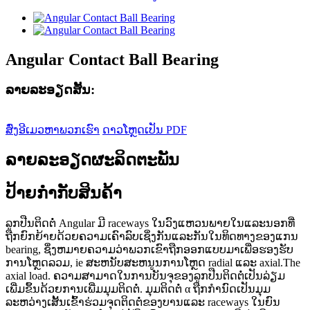
Angular Contact Ball Bearing
ລາຍ​ລະ​ອຽດ​ສັ້ນ​:
ສົ່ງອີເມວຫາພວກເຮົາ
ດາວໂຫຼດເປັນ PDF
ລາຍລະອຽດຜະລິດຕະພັນ
ປ້າຍກຳກັບສິນຄ້າ
ລູກປືນຕິດຕໍ່ Angular ມີ raceways ໃນວົງແຫວນພາຍໃນແລະນອກທີ່
ຖືກຍົກຍ້າຍດ້ວຍຄວາມເຄົາລົບເຊິ່ງກັນແລະກັນໃນທິດທາງຂອງແກນ
bearing, ຊຶ່ງຫມາຍຄວາມວ່າພວກເຂົາຖືກອອກແບບມາເພື່ອຮອງຮັບ
ການໂຫຼດລວມ, ie ສະຫນັບສະຫນູນການໂຫຼດ radial ແລະ axial.The
axial load. ຄວາມສາມາດໃນການບັນຈຸຂອງລູກປືນຕິດຕໍ່ເປັນລ່ຽມ
ເພີ່ມຂຶ້ນດ້ວຍການເພີ່ມມຸມຕິດຕໍ່. ມຸມຕິດຕໍ່ α ຖືກກໍານົດເປັນມຸມ
ລະຫວ່າງເສັ້ນເຂົ້າຮ່ວມຈຸດຕິດຕໍ່ຂອງບານແລະ raceways ໃນຍົນ