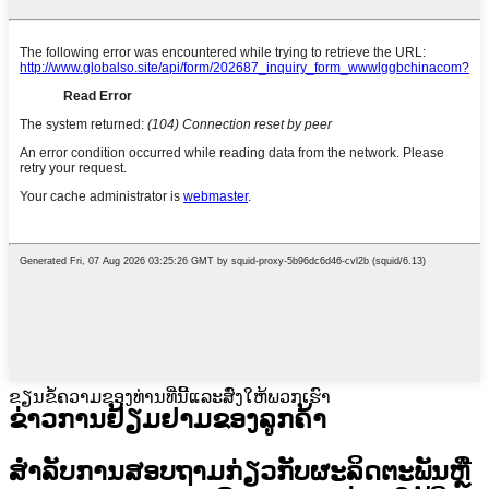
ຂຽນຂໍ້ຄວາມຂອງທ່ານທີ່ນີ້ແລະສົ່ງໃຫ້ພວກເຮົາ
ຂ່າວການຢ້ຽມຢາມຂອງລູກຄ້າ
ສໍາ​ລັບ​ການ​ສອບ​ຖາມ​ກ່ຽວ​ກັບ​ຜະ​ລິດ​ຕະ​ພັນ​ຫຼື