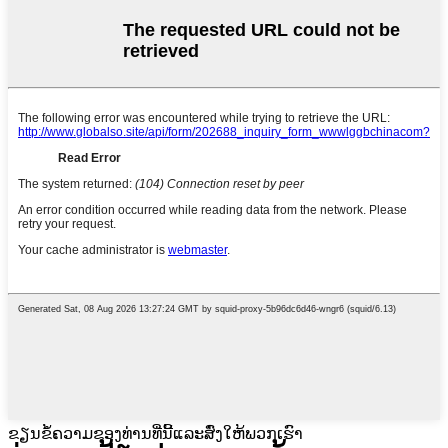
ຂຽນຂໍ້ຄວາມຂອງທ່ານທີ່ນີ້ແລະສົ່ງໃຫ້ພວກເຮົາ