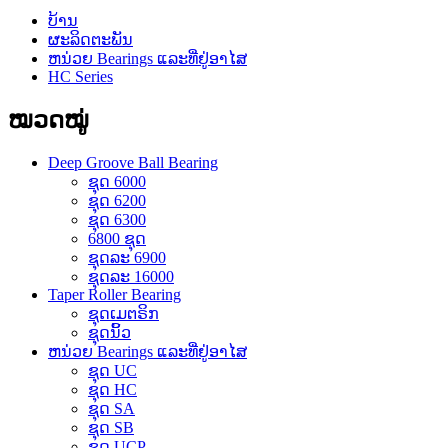
ບ້ານ
ຜະລິດຕະພັນ
ຫນ່ວຍ Bearings ແລະທີ່ຢູ່ອາໄສ
HC Series
ໝວດໝູ່
Deep Groove Ball Bearing
ຊຸດ 6000
ຊຸດ 6200
ຊຸດ 6300
6800 ຊຸດ
ຊຸດລະ 6900
ຊຸດລະ 16000
Taper Roller Bearing
ຊຸດເມຕຣິກ
ຊຸດນິ້ວ
ຫນ່ວຍ Bearings ແລະທີ່ຢູ່ອາໄສ
ຊຸດ UC
ຊຸດ HC
ຊຸດ SA
ຊຸດ SB
ຊຸດ UCP