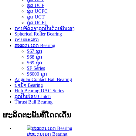
ຊຸດ UCF
ຊຸດ UCFC
ຊຸດ UCT
ຊຸດ UCFL
ການຈັດວາງລູກປືນດ້ວຍຕົນເອງ
Spherical Roller Bearing
ການກະເສດ
ສະແຕນເລດ Bearing
S67 ຊຸດ
S68 ຊຸດ
S69 ຊຸດ
SF Series
S6000 ຊຸດ
Angular Contact Ball Bearing
ປ້ຳນ້ຳ Bearing
Hub Bearing DAC Series
ລູກປືນປ່ອຍ Clutch
Thrust Ball Bearing
ຜະລິດຕະພັນທີ່ໂດດເດັ່ນ
ສະແຕນເລດ Bearing