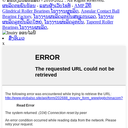
© ສະຫງວນລິຂະສິດ - 2010-2022 : All Rights Reserved.
ຜະລິດຕະພັນຮ້ອນ
-
ແຜນຜັງເວັບໄຊທ໌
-
AMP ມືຖື
Glindrical Roller Bearings ໂຮງງານຜະລິດ
,
Angular Contact Ball
Bearing Factory
,
ໂຮງງານຜະລິດລູກປືນສະແຕນເລດ
,
ໂຮງງານ
ຜະລິດລູກປືນລົດໃຫຍ່
,
ໂຮງງານຜະລິດລູກປືນ
,
Tapered Roller
Bearings ໂຮງງານຜະລິດ
,
ສົ່ງອີເມວ
x