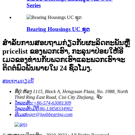
Series
Bearing Housings UC ຊຸດ
ສໍາ​ລັບ​ການ​ສອບ​ຖາມ​ກ່ຽວ​ກັບ​ຜະ​ລິດ​ຕະ​ພັນ​ຫຼື
pricelist ຂອງ​ພວກ​ເຮົາ​, ກະ​ລຸ​ນາ​ປ່ອຍ​ໃຫ້​ອີ​
ເມວ​ຂອງ​ທ່ານ​ກັບ​ພວກ​ເຮົາ​ແລະ​ພວກ​ເຮົາ​ຈະ​
ຕິດ​ຕໍ່​ພົວ​ພັນ​ພາຍ​ໃນ 24 ຊົ່ວ​ໂມງ​.
ສອບຖາມດຽວນີ້
ທີ່ຢູ່:
ຫ້ອງ 1115, Block A, Hengyuan Plaza, No. 1988, North
Third Ring East Road, Cixi City Zhejiang, ຈີນ
ໂທລະສັບ:
+86-574-63081309
ໂທລະສັບມືຖື:
86-13858334902
ອີເມລ
loger@lggbbearing.com