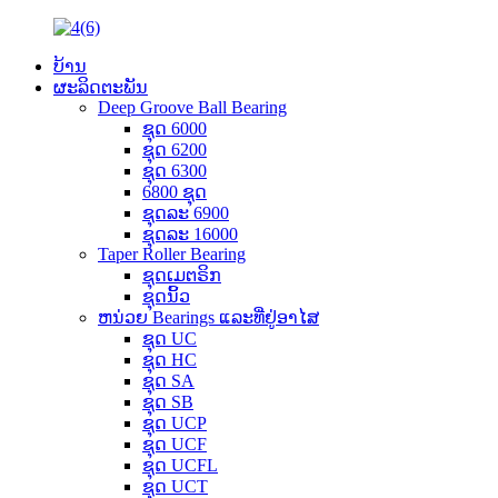
ບ້ານ
ຜະລິດຕະພັນ
Deep Groove Ball Bearing
ຊຸດ 6000
ຊຸດ 6200
ຊຸດ 6300
6800 ຊຸດ
ຊຸດລະ 6900
ຊຸດລະ 16000
Taper Roller Bearing
ຊຸດເມຕຣິກ
ຊຸດນິ້ວ
ຫນ່ວຍ Bearings ແລະທີ່ຢູ່ອາໄສ
ຊຸດ UC
ຊຸດ HC
ຊຸດ SA
ຊຸດ SB
ຊຸດ UCP
ຊຸດ UCF
ຊຸດ UCFL
ຊຸດ UCT