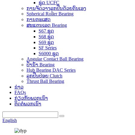
ຊຸດ UCFC
ການຈັດວາງລູກປືນດ້ວຍຕົນເອງ
Spherical Roller Bearing
ການກະເສດ
ສະແຕນເລດ Bearing
S67 ຊຸດ
S68 ຊຸດ
S69 ຊຸດ
SF Series
S6000 ຊຸດ
Angular Contact Ball Bearing
ປ້ຳນ້ຳ Bearing
Hub Bearing DAC Series
ລູກປືນປ່ອຍ Clutch
Thrust Ball Bearing
ຂ່າວ
FAQs
ກ່ຽວກັບພວກເຮົາ
ຕິດຕໍ່ພວກເຮົາ
English