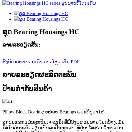
ຊຸດ Bearing Housings HC
ລາຍ​ລະ​ອຽດ​ສັ້ນ​:
ສົ່ງອີເມວຫາພວກເຮົາ
ດາວໂຫຼດເປັນ PDF
ລາຍລະອຽດຜະລິດຕະພັນ
ປ້າຍກຳກັບສິນຄ້າ
Pillow Block Bearing: ຫນ່ວຍ Bearings ແລະທີ່ຢູ່ອາໄສ
ລູກປືນແຊກແມ່ນລູກປືນເຈາະເລິກທີ່ມີວົງແຫວນພາຍໃນກວ້າງ, ມັນ
ໃສ່ໃນບ່ອນເຮັດວຽກເປັນລູກປືນຫນ່ວຍ. ທີ່ຢູ່ອາໄສສ່ວນໃຫຍ່ແມ່ນ