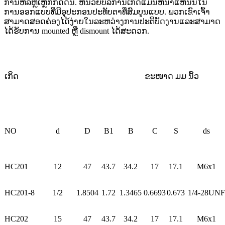
ການຫລໍ່ຫຼືເຫຼັກກົດດັນ. ຫນ່ວຍບໍລິການເກິດແມ່ນຫນາແຫນ້ນໃນ
ການອອກແບບທີ່ມີອຸປະກອນປະທັບຕາທີ່ສົມບູນແບບ. ພວກເຂົາເຈົ້າ
ສາມາດສອດຄ່ອງໄດ້ງ່າຍໃນລະຫວ່າງການປະຕິບັດງານແລະສາມາດ
ໄດ້ຮັບການ mounted ຫຼື dismount ໄດ້ສະດວກ.
ເກິດ
ຂະໜາດ ມມ ນິ້ວ
NO
d
D
B1
B
C
S
ds
HC201
12
47
43.7
34.2
17
17.1
M6x1
HC201-8
1/2
1.8504
1.72
1.3465
0.6693
0.673
1/4-28UNF
HC202
15
47
43.7
34.2
17
17.1
M6x1