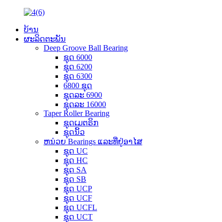
ບ້ານ
ຜະລິດຕະພັນ
Deep Groove Ball Bearing
ຊຸດ 6000
ຊຸດ 6200
ຊຸດ 6300
6800 ຊຸດ
ຊຸດລະ 6900
ຊຸດລະ 16000
Taper Roller Bearing
ຊຸດເມຕຣິກ
ຊຸດນິ້ວ
ຫນ່ວຍ Bearings ແລະທີ່ຢູ່ອາໄສ
ຊຸດ UC
ຊຸດ HC
ຊຸດ SA
ຊຸດ SB
ຊຸດ UCP
ຊຸດ UCF
ຊຸດ UCFL
ຊຸດ UCT