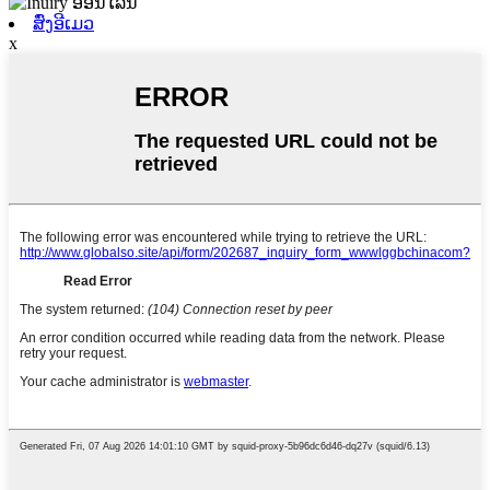
ສົ່ງອີເມວ
x