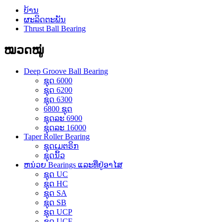
ບ້ານ
ຜະລິດຕະພັນ
Thrust Ball Bearing
ໝວດໝູ່
Deep Groove Ball Bearing
ຊຸດ 6000
ຊຸດ 6200
ຊຸດ 6300
6800 ຊຸດ
ຊຸດລະ 6900
ຊຸດລະ 16000
Taper Roller Bearing
ຊຸດເມຕຣິກ
ຊຸດນິ້ວ
ຫນ່ວຍ Bearings ແລະທີ່ຢູ່ອາໄສ
ຊຸດ UC
ຊຸດ HC
ຊຸດ SA
ຊຸດ SB
ຊຸດ UCP
ຊຸດ UCF