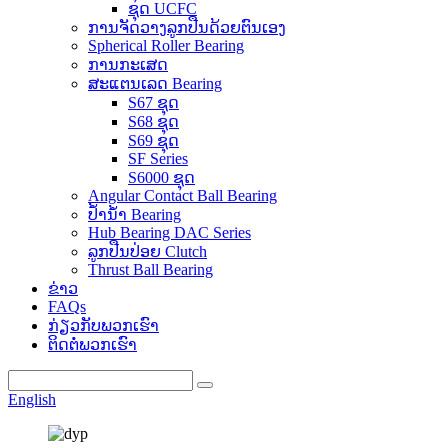
ຊຸດ UCFC
ການຈັດວາງລູກປືນດ້ວຍຕົນເອງ
Spherical Roller Bearing
ການກະເສດ
ສະແຕນເລດ Bearing
S67 ຊຸດ
S68 ຊຸດ
S69 ຊຸດ
SF Series
S6000 ຊຸດ
Angular Contact Ball Bearing
ປ້ຳນ້ຳ Bearing
Hub Bearing DAC Series
ລູກປືນປ່ອຍ Clutch
Thrust Ball Bearing
ຂ່າວ
FAQs
ກ່ຽວກັບພວກເຮົາ
ຕິດຕໍ່ພວກເຮົາ
English