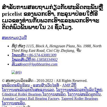
ສໍາ​ລັບ​ການ​ສອບ​ຖາມ​ກ່ຽວ​ກັບ​ຜະ​ລິດ​ຕະ​ພັນ​ຫຼື
pricelist ຂອງ​ພວກ​ເຮົາ​, ກະ​ລຸ​ນາ​ປ່ອຍ​ໃຫ້​ອີ​
ເມວ​ຂອງ​ທ່ານ​ກັບ​ພວກ​ເຮົາ​ແລະ​ພວກ​ເຮົາ​ຈະ​
ຕິດ​ຕໍ່​ພົວ​ພັນ​ພາຍ​ໃນ 24 ຊົ່ວ​ໂມງ​.
ສອບຖາມດຽວນີ້
ທີ່ຢູ່:
ຫ້ອງ 1115, Block A, Hengyuan Plaza, No. 1988, North
Third Ring East Road, Cixi City Zhejiang, ຈີນ
ໂທລະສັບ:
+86-574-63081309
ໂທລະສັບມືຖື:
86-13858334902
ອີເມລ
loger@lggbbearing.com
© ສະຫງວນລິຂະສິດ - 2010-2022 : All Rights Reserved.
ຜະລິດຕະພັນຮ້ອນ
-
ແຜນຜັງເວັບໄຊທ໌
-
AMP ມືຖື
ໂຮງງານຜະລິດລູກປືນສະແຕນເລດ
,
ໂຮງງານຜະລິດລູກປືນລົດໃຫຍ່
,
Glindrical Roller Bearings ໂຮງງານຜະລິດ
,
ໂຮງງານຜະລິດລູກປືນ
,
Angular Contact Ball Bearing Factory
,
Tapered Roller Bearings
ໂຮງງານຜະລິດ
,