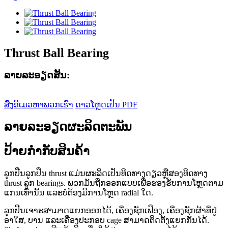
Thrust Ball Bearing
ລາຍ​ລະ​ອຽດ​ສັ້ນ​:
ສົ່ງອີເມວຫາພວກເຮົາ
ດາວໂຫຼດເປັນ PDF
ລາຍລະອຽດຜະລິດຕະພັນ
ປ້າຍກຳກັບສິນຄ້າ
ລູກປືນລູກປືນ thrust ແມ່ນຜະລິດເປັນທິດທາງດຽວຫຼືສອງທິດທາງ
thrust ລູກ bearings. ພວກມັນຖືກອອກແບບເພື່ອຮອງຮັບການໂຫຼດຕາມ
ແກນເທົ່ານັ້ນ ແລະບໍ່ຕ້ອງມີການໂຫຼດ radial ໃດ.
ລູກປືນເຈາະສາມາດແຍກອອກໄດ້, ເຄື່ອງຊັກເຟືອງ, ເຄື່ອງຊັກຜ້າທີ່ຢູ່
ອາໃສ, ບານ ແລະເຄື່ອງປະກອບ cage ສາມາດຕິດຕັ້ງແຍກກັນໄດ້.