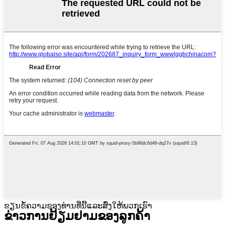
ຂຽນຂໍ້ຄວາມຂອງທ່ານທີ່ນີ້ແລະສົ່ງໃຫ້ພວກເຮົາ
ຂ່າວການຢ້ຽມຢາມຂອງລູກຄ້າ