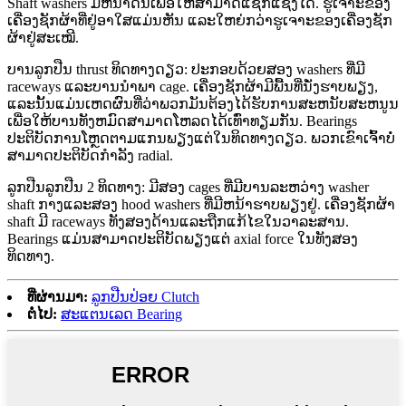
Shaft washers ມີຫນ້າດິນເພື່ອໃຫ້ສາມາດແຊກແຊງໄດ້. ຮູເຈາະຂອງ
ເຄື່ອງຊັກຜ້າທີ່ຢູ່ອາໃສແມ່ນຫັນ ແລະໃຫຍ່ກວ່າຮູເຈາະຂອງເຄື່ອງຊັກ
ຜ້າຢູ່ສະເໝີ.
ບານລູກປືນ thrust ທິດທາງດຽວ: ປະກອບດ້ວຍສອງ washers ທີ່ມີ
raceways ແລະບານນໍາພາ cage. ເຄື່ອງຊັກຜ້າມີພື້ນທີ່ນັ່ງຮາບພຽງ,
ແລະນັ້ນແມ່ນເຫດຜົນທີ່ວ່າພວກມັນຕ້ອງໄດ້ຮັບການສະຫນັບສະຫນູນ
ເພື່ອໃຫ້ບານທັງຫມົດສາມາດໂຫລດໄດ້ເທົ່າທຽມກັນ. Bearings
ປະຕິບັດການໂຫຼດຕາມແກນພຽງແຕ່ໃນທິດທາງດຽວ. ພວກເຂົາເຈົ້າບໍ່
ສາມາດປະຕິບັດກໍາລັງ radial.
ລູກປືນລູກປືນ 2 ທິດທາງ: ມີສອງ cages ທີ່ມີບານລະຫວ່າງ washer
shaft ກາງແລະສອງ hood washers ທີ່ມີຫນ້າຮາບພຽງຢູ່. ເຄື່ອງຊັກຜ້າ
shaft ມີ raceways ທັງສອງດ້ານແລະຖືກແກ້ໄຂໃນວາລະສານ.
Bearings ແມ່ນສາມາດປະຕິບັດພຽງແຕ່ axial force ໃນທັງສອງ
ທິດທາງ.
ທີ່ຜ່ານມາ:
ລູກປືນປ່ອຍ Clutch
ຕໍ່ໄປ:
ສະແຕນເລດ Bearing