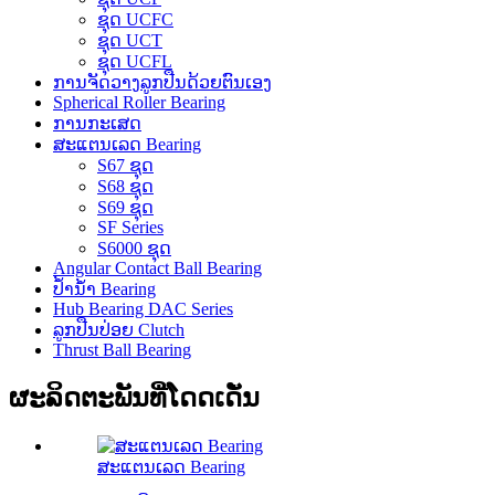
ຊຸດ UCFC
ຊຸດ UCT
ຊຸດ UCFL
ການຈັດວາງລູກປືນດ້ວຍຕົນເອງ
Spherical Roller Bearing
ການກະເສດ
ສະແຕນເລດ Bearing
S67 ຊຸດ
S68 ຊຸດ
S69 ຊຸດ
SF Series
S6000 ຊຸດ
Angular Contact Ball Bearing
ປ້ຳນ້ຳ Bearing
Hub Bearing DAC Series
ລູກປືນປ່ອຍ Clutch
Thrust Ball Bearing
ຜະລິດຕະພັນທີ່ໂດດເດັ່ນ
ສະແຕນເລດ Bearing