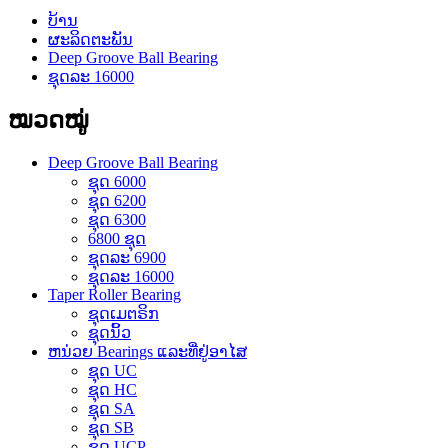
ບ້ານ
ຜະລິດຕະພັນ
Deep Groove Ball Bearing
ຊຸດລະ 16000
ໝວດໝູ່
Deep Groove Ball Bearing
ຊຸດ 6000
ຊຸດ 6200
ຊຸດ 6300
6800 ຊຸດ
ຊຸດລະ 6900
ຊຸດລະ 16000
Taper Roller Bearing
ຊຸດເມຕຣິກ
ຊຸດນິ້ວ
ຫນ່ວຍ Bearings ແລະທີ່ຢູ່ອາໄສ
ຊຸດ UC
ຊຸດ HC
ຊຸດ SA
ຊຸດ SB
ຊຸດ UCP