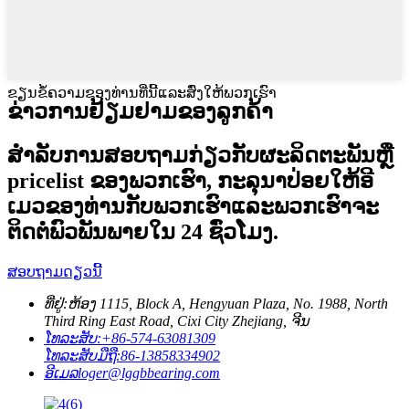
ຂຽນຂໍ້ຄວາມຂອງທ່ານທີ່ນີ້ແລະສົ່ງໃຫ້ພວກເຮົາ
ຂ່າວການຢ້ຽມຢາມຂອງລູກຄ້າ
ສໍາ​ລັບ​ການ​ສອບ​ຖາມ​ກ່ຽວ​ກັບ​ຜະ​ລິດ​ຕະ​ພັນ​ຫຼື
pricelist ຂອງ​ພວກ​ເຮົາ​, ກະ​ລຸ​ນາ​ປ່ອຍ​ໃຫ້​ອີ​
ເມວ​ຂອງ​ທ່ານ​ກັບ​ພວກ​ເຮົາ​ແລະ​ພວກ​ເຮົາ​ຈະ​
ຕິດ​ຕໍ່​ພົວ​ພັນ​ພາຍ​ໃນ 24 ຊົ່ວ​ໂມງ​.
ສອບຖາມດຽວນີ້
ທີ່ຢູ່:
ຫ້ອງ 1115, Block A, Hengyuan Plaza, No. 1988, North
Third Ring East Road, Cixi City Zhejiang, ຈີນ
ໂທລະສັບ:
+86-574-63081309
ໂທລະສັບມືຖື:
86-13858334902
ອີເມລ
loger@lggbbearing.com