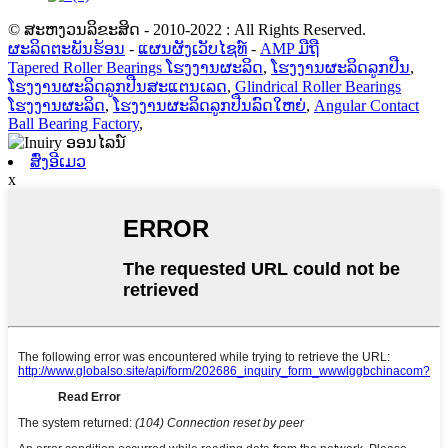
© ສະຫງວນລິຂະສິດ - 2010-2022 : All Rights Reserved.
ຜະລິດຕະພັນຮ້ອນ
-
ແຜນຜັງເວັບໄຊທ໌
-
AMP ມືຖື
Tapered Roller Bearings ໂຮງງານຜະລິດ
,
ໂຮງງານຜະລິດລູກປືນ
,
ໂຮງງານຜະລິດລູກປືນສະແຕນເລດ
,
Glindrical Roller Bearings
ໂຮງງານຜະລິດ
,
ໂຮງງານຜະລິດລູກປືນລົດໃຫຍ່
,
Angular Contact
Ball Bearing Factory
,
ສົ່ງອີເມວ
x