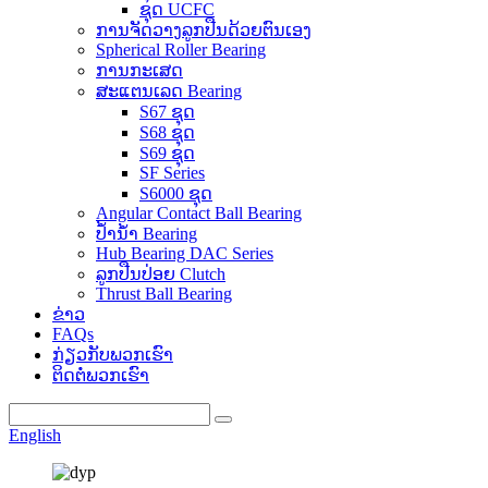
ຊຸດ UCFC
ການຈັດວາງລູກປືນດ້ວຍຕົນເອງ
Spherical Roller Bearing
ການກະເສດ
ສະແຕນເລດ Bearing
S67 ຊຸດ
S68 ຊຸດ
S69 ຊຸດ
SF Series
S6000 ຊຸດ
Angular Contact Ball Bearing
ປ້ຳນ້ຳ Bearing
Hub Bearing DAC Series
ລູກປືນປ່ອຍ Clutch
Thrust Ball Bearing
ຂ່າວ
FAQs
ກ່ຽວກັບພວກເຮົາ
ຕິດຕໍ່ພວກເຮົາ
English