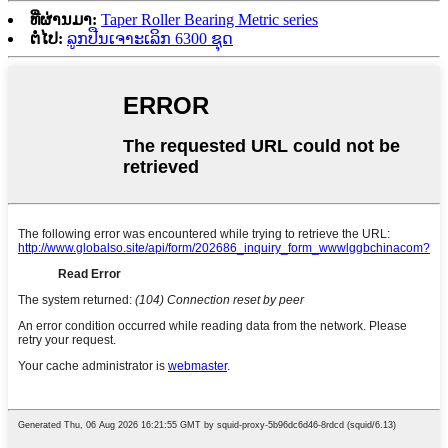
ທີ່ຜ່ານມາ:
Taper Roller Bearing Metric series
ຕໍ່ໄປ:
ລູກປືນເຈາະເລິກ 6300 ຊຸດ