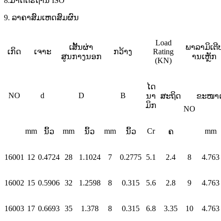
8.ມາດຕະຖານ ISO
9. ລາຄາສົມເຫດສົມຜົນ
Load
ເສັ້ນຜ່າ
ພາລາມິເຕີ
ເກິດ
ເຈາະ
ກວ້າງ
Rating
ສູນກາງນອກ
ານເຫຼັກ
(KN)
ໄດ
NO
d
D
B
ນາ
ສະຖິດ
ຂະໜາ
ມິກ
NO
mm
mm
mm
Cr
mm
ນິ້ວ
ນິ້ວ
ນິ້ວ
ຄ
16001
12
0.4724
28
1.1024
7
0.2775
5.1
2.4
8
4.763
16002
15
0.5906
32
1.2598
8
0.315
5.6
2.8
9
4.763
16003
17
0.6693
35
1.378
8
0.315
6.8
3.35
10
4.763