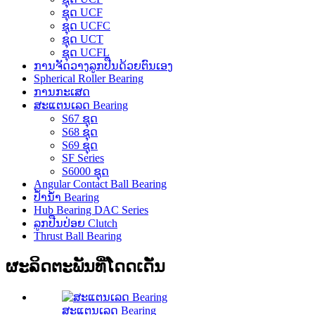
ຊຸດ UCF
ຊຸດ UCFC
ຊຸດ UCT
ຊຸດ UCFL
ການຈັດວາງລູກປືນດ້ວຍຕົນເອງ
Spherical Roller Bearing
ການກະເສດ
ສະແຕນເລດ Bearing
S67 ຊຸດ
S68 ຊຸດ
S69 ຊຸດ
SF Series
S6000 ຊຸດ
Angular Contact Ball Bearing
ປ້ຳນ້ຳ Bearing
Hub Bearing DAC Series
ລູກປືນປ່ອຍ Clutch
Thrust Ball Bearing
ຜະລິດຕະພັນທີ່ໂດດເດັ່ນ
ສະແຕນເລດ Bearing