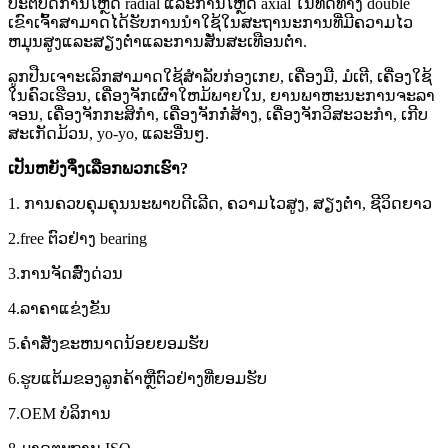
ປະຕິບັດການໂຫຼດ radial ແລະການໂຫຼດ axial ໃນທິດທາງ double
ເຂົາເຈົ້າສາມາດໄດ້ຮັບການນໍາໃຊ້ໃນສະຖານະການທີ່ມີຄວາມໄວ
ຫມຸນສູງແລະສຽງຕ່ໍາແລະການສັ່ນສະເທືອນຕ່ໍາ.
ລູກປືນເຈາະເລິກສາມາດໃຊ້ສໍາລັບກ່ອງເກຍ, ເຄື່ອງມື, ມໍເຕີ, ເຄື່ອງໃຊ້
ໃນຄົວເຮືອນ, ເຄື່ອງຈັກເຜົາໃຫມ້ພາຍໃນ, ຍານພາຫະນະການຈະລາ
ຈອນ, ເຄື່ອງຈັກກະສິກໍາ, ເຄື່ອງຈັກກໍ່ສ້າງ, ເຄື່ອງຈັກວິສະວະກໍາ, ເກີບ
ສະເກັດມ້ວນ, yo-yo, ແລະອື່ນໆ.
ເປັນ​ຫຍັງ​ຈຶ່ງ​ເລືອກ​ພວກ​ເຮົາ​?
1. ການຄວບຄຸມຄຸນນະພາບດີເລີດ, ຄວາມໄວສູງ, ສຽງຕ່ໍາ, ຊີວິດຍາວ
2.free ຕົວຢ່າງ bearing
3.ການຈັດສົ່ງດ່ວນ
4.ລາຄາແຂ່ງຂັນ
5.ຄໍາສັ່ງຂະຫນາດນ້ອຍຍອມຮັບ
6.ຮູບແຕ້ມຂອງລູກຄ້າຫຼືຕົວຢ່າງທີ່ຍອມຮັບ
7.OEM ບໍລິການ