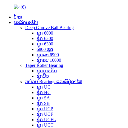
ບ້ານ
ຜະລິດຕະພັນ
Deep Groove Ball Bearing
ຊຸດ 6000
ຊຸດ 6200
ຊຸດ 6300
6800 ຊຸດ
ຊຸດລະ 6900
ຊຸດລະ 16000
Taper Roller Bearing
ຊຸດເມຕຣິກ
ຊຸດນິ້ວ
ຫນ່ວຍ Bearings ແລະທີ່ຢູ່ອາໄສ
ຊຸດ UC
ຊຸດ HC
ຊຸດ SA
ຊຸດ SB
ຊຸດ UCP
ຊຸດ UCF
ຊຸດ UCFL
ຊຸດ UCT