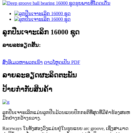
ລູກປືນເຈາະເລິກ 16000 ຊຸດ
ລາຍ​ລະ​ອຽດ​ສັ້ນ​:
ສົ່ງອີເມວຫາພວກເຮົາ
ດາວໂຫຼດເປັນ PDF
ລາຍລະອຽດຜະລິດຕະພັນ
ປ້າຍກຳກັບສິນຄ້າ
ລູກປືນເຈາະເລິກແມ່ນລູກປືນມ້ວນແບບປົກກະຕິທີ່ສຸດທີ່ມີຄໍາຮ້ອງສະຫ
ມັກຢ່າງກວ້າງຂວາງ.
Raceways ໃນທັງສອງວົງແມ່ນຢູ່ໃນຮູບແບບ arc groove, ເຊິ່ງສາມາດ