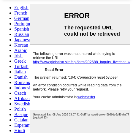
English
French
German
Portuguese
Spanish
Russian
Japanese
Korean
Arabic
Irish
Greek
Turkish
Italian
Danish
Romanian
Indonesian
Czech
Afrikaans
Swedish
Polish
Basque
Catalan
Esperanto
Hindi