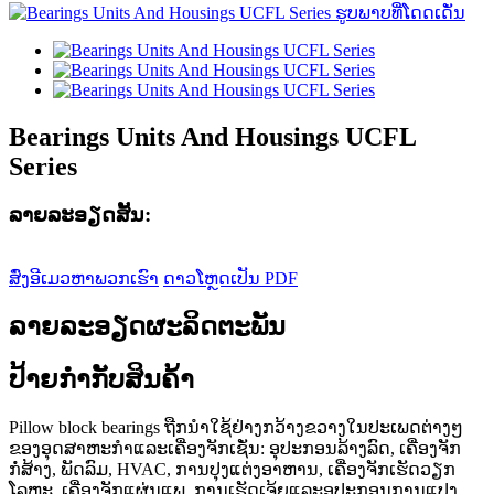
Bearings Units And Housings UCFL
Series
ລາຍ​ລະ​ອຽດ​ສັ້ນ​:
ສົ່ງອີເມວຫາພວກເຮົາ
ດາວໂຫຼດເປັນ PDF
ລາຍລະອຽດຜະລິດຕະພັນ
ປ້າຍກຳກັບສິນຄ້າ
Pillow block bearings ຖືກນໍາໃຊ້ຢ່າງກວ້າງຂວາງໃນປະເພດຕ່າງໆ
ຂອງອຸດສາຫະກໍາແລະເຄື່ອງຈັກເຊັ່ນ: ອຸປະກອນລ້າງລົດ, ເຄື່ອງຈັກ
ກໍ່ສ້າງ, ພັດລົມ, HVAC, ການປຸງແຕ່ງອາຫານ, ເຄື່ອງຈັກເຮັດວຽກ
ໂລຫະ, ເຄື່ອງຈັກແຜ່ນແພ, ການເຮັດເຈ້ຍແລະອຸປະກອນການແປງ