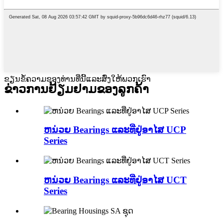
ຂຽນຂໍ້ຄວາມຂອງທ່ານທີ່ນີ້ແລະສົ່ງໃຫ້ພວກເຮົາ
ຂ່າວການຢ້ຽມຢາມຂອງລູກຄ້າ
ຫນ່ວຍ Bearings ແລະທີ່ຢູ່ອາໄສ UCP
Series
ຫນ່ວຍ Bearings ແລະທີ່ຢູ່ອາໄສ UCT
Series