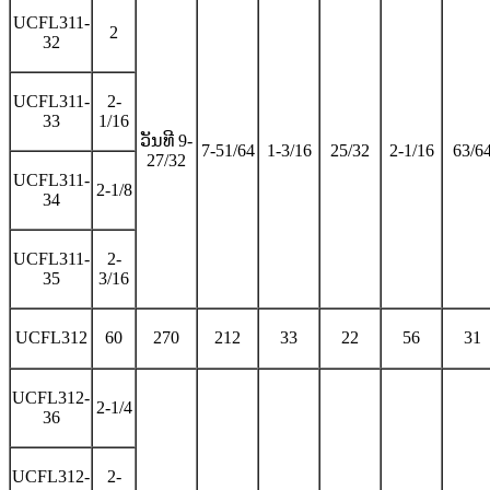
UCFL311-
2
32
UCFL311-
2-
33
1/16
ວັນທີ 9-
7-51/64
1-3/16
25/32
2-1/16
63/6
27/32
UCFL311-
2-1/8
34
UCFL311-
2-
35
3/16
UCFL312
60
270
212
33
22
56
31
UCFL312-
2-1/4
36
UCFL312-
2-