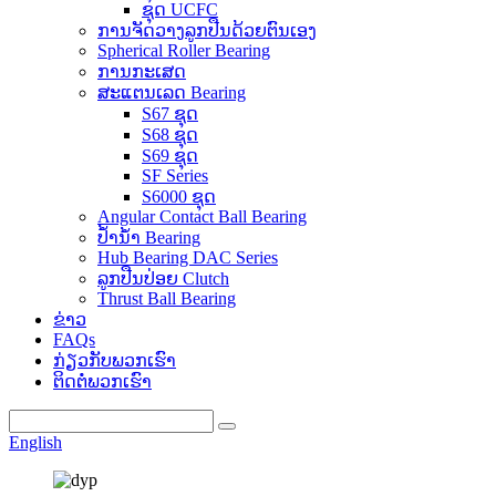
ຊຸດ UCFC
ການຈັດວາງລູກປືນດ້ວຍຕົນເອງ
Spherical Roller Bearing
ການກະເສດ
ສະແຕນເລດ Bearing
S67 ຊຸດ
S68 ຊຸດ
S69 ຊຸດ
SF Series
S6000 ຊຸດ
Angular Contact Ball Bearing
ປ້ຳນ້ຳ Bearing
Hub Bearing DAC Series
ລູກປືນປ່ອຍ Clutch
Thrust Ball Bearing
ຂ່າວ
FAQs
ກ່ຽວກັບພວກເຮົາ
ຕິດຕໍ່ພວກເຮົາ
English