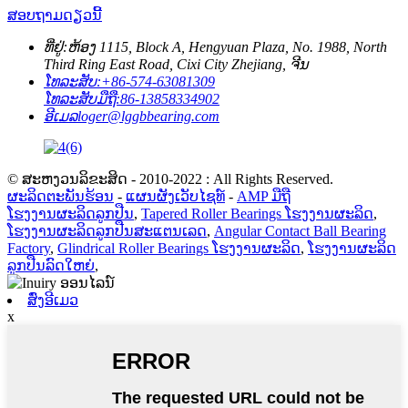
ສອບຖາມດຽວນີ້
ທີ່ຢູ່:
ຫ້ອງ 1115, Block A, Hengyuan Plaza, No. 1988, North
Third Ring East Road, Cixi City Zhejiang, ຈີນ
ໂທລະສັບ:
+86-574-63081309
ໂທລະສັບມືຖື:
86-13858334902
ອີເມລ
loger@lggbbearing.com
© ສະຫງວນລິຂະສິດ - 2010-2022 : All Rights Reserved.
ຜະລິດຕະພັນຮ້ອນ
-
ແຜນຜັງເວັບໄຊທ໌
-
AMP ມືຖື
ໂຮງງານຜະລິດລູກປືນ
,
Tapered Roller Bearings ໂຮງງານຜະລິດ
,
ໂຮງງານຜະລິດລູກປືນສະແຕນເລດ
,
Angular Contact Ball Bearing
Factory
,
Glindrical Roller Bearings ໂຮງງານຜະລິດ
,
ໂຮງງານຜະລິດ
ລູກປືນລົດໃຫຍ່
,
ສົ່ງອີເມວ
x