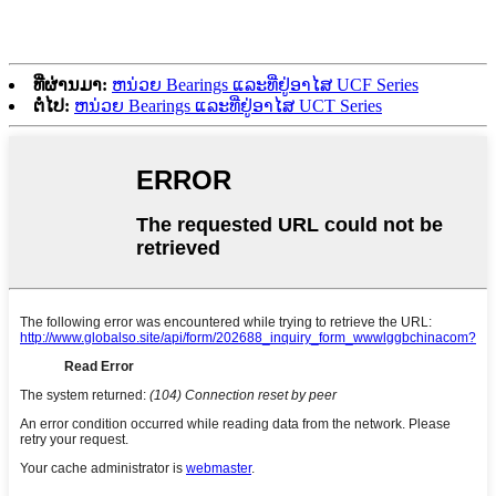
ທີ່ຜ່ານມາ:
ຫນ່ວຍ Bearings ແລະທີ່ຢູ່ອາໄສ UCF Series
ຕໍ່ໄປ:
ຫນ່ວຍ Bearings ແລະທີ່ຢູ່ອາໄສ UCT Series