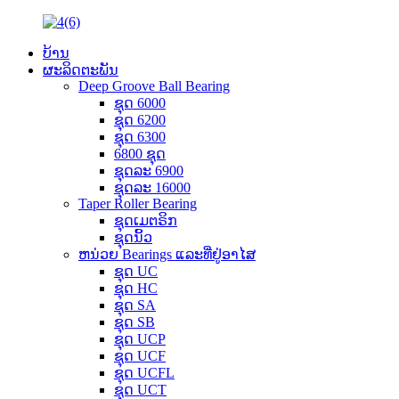
ບ້ານ
ຜະລິດຕະພັນ
Deep Groove Ball Bearing
ຊຸດ 6000
ຊຸດ 6200
ຊຸດ 6300
6800 ຊຸດ
ຊຸດລະ 6900
ຊຸດລະ 16000
Taper Roller Bearing
ຊຸດເມຕຣິກ
ຊຸດນິ້ວ
ຫນ່ວຍ Bearings ແລະທີ່ຢູ່ອາໄສ
ຊຸດ UC
ຊຸດ HC
ຊຸດ SA
ຊຸດ SB
ຊຸດ UCP
ຊຸດ UCF
ຊຸດ UCFL
ຊຸດ UCT