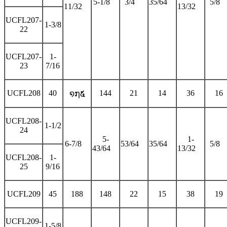
5-1/8
3/4
35/64
5/8
11/32
13/32
UCFL207-
1-3/8
22
UCFL207-
1-
23
7/16
UCFL208
40
144
21
14
36
16
໑໗໕
UCFL208-
1-1/2
24
5-
1-
6-7/8
53/64
35/64
5/8
43/64
13/32
UCFL208-
1-
25
9/16
UCFL209
45
188
148
22
15
38
19
UCFL209-
1-5/8