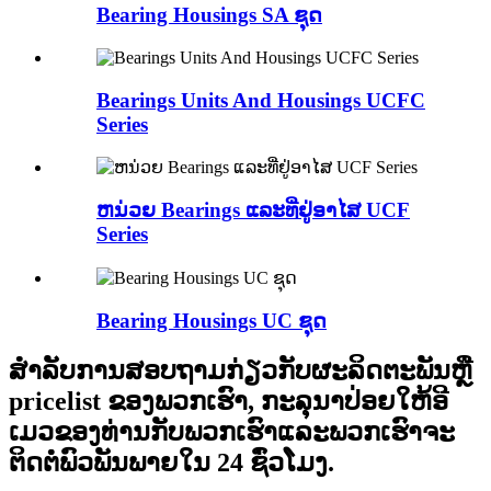
Bearing Housings SA ຊຸດ
Bearings Units And Housings UCFC
Series
ຫນ່ວຍ Bearings ແລະທີ່ຢູ່ອາໄສ UCF
Series
Bearing Housings UC ຊຸດ
ສໍາ​ລັບ​ການ​ສອບ​ຖາມ​ກ່ຽວ​ກັບ​ຜະ​ລິດ​ຕະ​ພັນ​ຫຼື
pricelist ຂອງ​ພວກ​ເຮົາ​, ກະ​ລຸ​ນາ​ປ່ອຍ​ໃຫ້​ອີ​
ເມວ​ຂອງ​ທ່ານ​ກັບ​ພວກ​ເຮົາ​ແລະ​ພວກ​ເຮົາ​ຈະ​
ຕິດ​ຕໍ່​ພົວ​ພັນ​ພາຍ​ໃນ 24 ຊົ່ວ​ໂມງ​.