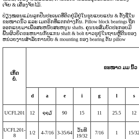
ເຈ້ຍ & ເຄື່ອງຈັກໄມ້.
ປ່ຽງໝອນແມ່ນລູກປືນປະເພດທີ່ຕິດຢູ່ມີຢູ່ໃນຮູບແບບແປນ & ຕັ້ງຊື່ໃນ
ຂະໜາດນິ້ວ ແລະ ເມຕຣິກທີ່ແຕກຕ່າງກັນ. Pillow block bearings ຖືກ
ອອກແບບມາເພື່ອສະຫນັບສະຫນູນ shafts. ຄຸນນະສົມບັດປະກອບມີ
ພື້ນຜິວຍຶດຂະຫນານກັບແກນ shaft & bolt ຍາວຮູຢູ່ໃນຖານຫຼືຕີນຂອງ
ຫນ່ວຍງານສໍາລັບການປັບ & mounting ຂອງ bearing ຕັນ pillow
ຂະໜາດ ມມ ນິ້ວ
ເກິດ
ບໍ່.
d
a
e
i
g
l
s
UCFL201
12
90
15
11
25.5
12
໑໑໓
UCFL201-
ວັນທີ
1/2
4-7/16
3-35/64
7/16
1
15/3
8
19/32