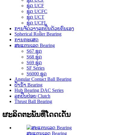
ຊຸດ UCF
ຊຸດ UCFC
ຊຸດ UCT
ຊຸດ UCFL
ການຈັດວາງລູກປືນດ້ວຍຕົນເອງ
Spherical Roller Bearing
ການກະເສດ
ສະແຕນເລດ Bearing
S67 ຊຸດ
S68 ຊຸດ
S69 ຊຸດ
SF Series
S6000 ຊຸດ
Angular Contact Ball Bearing
ປ້ຳນ້ຳ Bearing
Hub Bearing DAC Series
ລູກປືນປ່ອຍ Clutch
Thrust Ball Bearing
ຜະລິດຕະພັນທີ່ໂດດເດັ່ນ
ສະແຕນເລດ Bearing