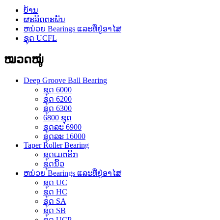
ບ້ານ
ຜະລິດຕະພັນ
ຫນ່ວຍ Bearings ແລະທີ່ຢູ່ອາໄສ
ຊຸດ UCFL
ໝວດໝູ່
Deep Groove Ball Bearing
ຊຸດ 6000
ຊຸດ 6200
ຊຸດ 6300
6800 ຊຸດ
ຊຸດລະ 6900
ຊຸດລະ 16000
Taper Roller Bearing
ຊຸດເມຕຣິກ
ຊຸດນິ້ວ
ຫນ່ວຍ Bearings ແລະທີ່ຢູ່ອາໄສ
ຊຸດ UC
ຊຸດ HC
ຊຸດ SA
ຊຸດ SB
ຊຸດ UCP